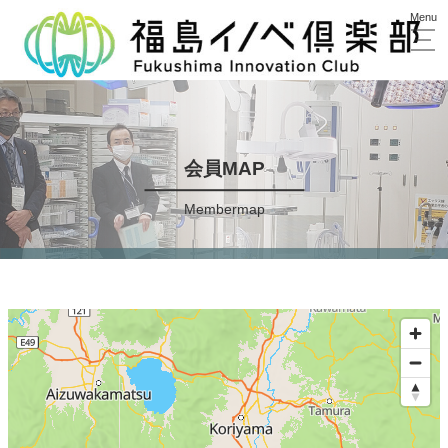
会員MAP
Membermap