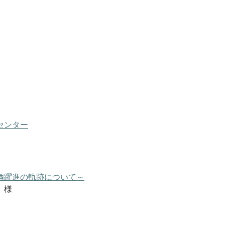
センター
酒躍進の軌跡について～
 様