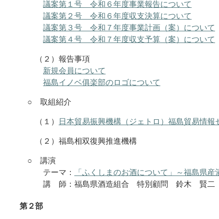
議案第１号 令和６年度事業報告について
議案第２号 令和６年度収支決算について
議案第３号 令和７年度事業計画（案）について
議案第４号 令和７年度収支予算（案）について
（２）報告事項
新規会員について
福島イノベ俱楽部のロゴについて
○ 取組紹介
（１）
日本貿易振興機構（ジェトロ）福島貿易情報
（２）福島相双復興推進機構
○ 講演
テーマ：
「ふくしまのお酒について」～福島県産
講 師：福島県酒造組合 特別顧問 鈴木 賢二
第２部