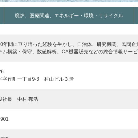
廃炉、医療関連、エネルギー・環境・リサイクル
40年間に亘り培った経験を生かし、自治体、研究機関、民間企
テム構築・保守、数値解析、OA機器販売などの総合情報サー
26
平字作町一丁目9-3 村山ビル３階
役社長 中村 邦浩
8901