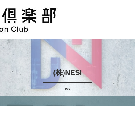
(株)NESI
nesi