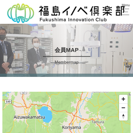
会員MAP
Membermap