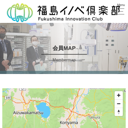
会員MAP
Membermap