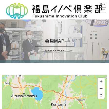
会員MAP
Membermap